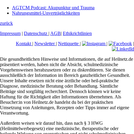
AGTCM Podcast: Akupunktur und Trauma
Nahrungsmittel-Unverträglichkeiten
zurück
Impressum
|
Datenschutz
|
AGB
|
Ethikrichtlinien
Kontakt
|
Newsletter
|
Nettiquette
|
|
|
Die gesundheitlichen Hinweise und Informationen, die auf Heilnetz.de
präsentiert werden, haben nicht die Absicht, schulmedizinische
Vorgehensweisen herabzusetzen oder zu diskreditieren. Sie dienen
ausschließlich der Information im Bereich ganzheitlicher Gesundheit.
Unsere Inhalte ersetzen nicht eine ärztliche oder heil-praktische
Diagnose, medizinische Beratung oder Behandlung. Sämtliche
Beiträge sind sorgfältig recherchiert. Dennoch können wir keine
Haftung für die Richtigkeit aller Informationen übernehmen. Als
Besucher:in von Heilnetz.de handelst du bei der praktischen
Umsetzung von Anleitungen, Rezepten oder Tipps immer auf eigene
Verantwortung.
Außerdem weisen wir darauf hin, dass nach § 3 HWG
(Heilmittelwerbegesetz) eine medizinische, therapeutische oder
heilende Wirkung von energetischen und nicht schulmedizinischen