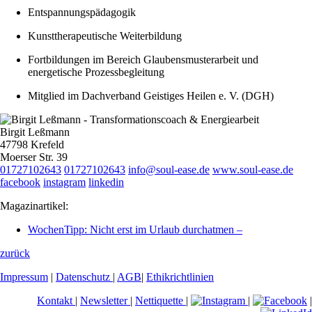
Entspannungspädagogik
Kunsttherapeutische Weiterbildung
Fortbildungen im Bereich Glaubensmusterarbeit und
energetische Prozessbegleitung
Mitglied im Dachverband Geistiges Heilen e. V. (DGH)
Birgit Leßmann
47798 Krefeld
Moerser Str. 39
01727102643
01727102643
info@soul-ease.de
www.soul-ease.de
facebook
instagram
linkedin
Magazinartikel:
WochenTipp: Nicht erst im Urlaub durchatmen –
zurück
Impressum
|
Datenschutz
|
AGB
|
Ethikrichtlinien
Kontakt
|
Newsletter
|
Nettiquette
|
|
|