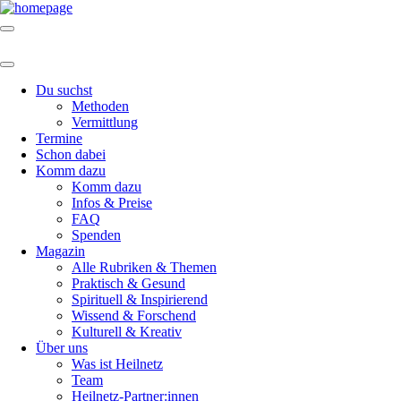
Du suchst
Methoden
Vermittlung
Termine
Schon dabei
Komm dazu
Komm dazu
Infos & Preise
FAQ
Spenden
Magazin
Alle Rubriken & Themen
Praktisch & Gesund
Spirituell & Inspirierend
Wissend & Forschend
Kulturell & Kreativ
Über uns
Was ist Heilnetz
Team
Heilnetz-Partner:innen