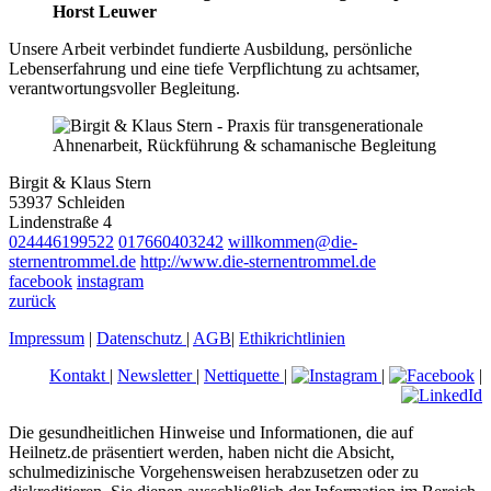
Horst Leuwer
Unsere Arbeit verbindet fundierte Ausbildung, persönliche
Lebenserfahrung und eine tiefe Verpflichtung zu achtsamer,
verantwortungsvoller Begleitung.
Birgit & Klaus Stern
53937 Schleiden
Lindenstraße 4
024446199522
017660403242
willkommen@die-
sternentrommel.de
http://www.die-sternentrommel.de
facebook
instagram
zurück
Impressum
|
Datenschutz
|
AGB
|
Ethikrichtlinien
Kontakt
|
Newsletter
|
Nettiquette
|
|
|
Die gesundheitlichen Hinweise und Informationen, die auf
Heilnetz.de präsentiert werden, haben nicht die Absicht,
schulmedizinische Vorgehensweisen herabzusetzen oder zu