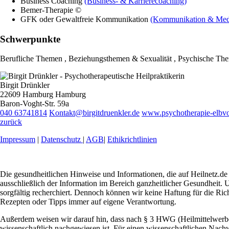
Business Coaching
(Business- & Karrierecoaching)
Bemer-Therapie ©
GFK oder Gewaltfreie Kommunikation
(Kommunikation & Medi
Schwerpunkte
Berufliche Themen , Beziehungsthemen & Sexualität , Psychische The
Birgit Drünkler
22609 Hamburg Hamburg
Baron-Voght-Str. 59a
040 63741814
Kontakt@birgitdruenkler.de
www.psychotherapie-elbvo
zurück
Impressum
|
Datenschutz
|
AGB
|
Ethikrichtlinien
Die gesundheitlichen Hinweise und Informationen, die auf Heilnetz.de 
ausschließlich der Information im Bereich ganzheitlicher Gesundheit. U
sorgfältig recherchiert. Dennoch können wir keine Haftung für die Ric
Rezepten oder Tipps immer auf eigene Verantwortung.
Außerdem weisen wir darauf hin, dass nach § 3 HWG (Heilmittelwerbeg
wissenschaftlich nachgewiesen ist. Für einen wissenschaftlichen Nachw