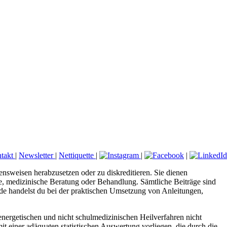
takt
|
Newsletter
|
Nettiquette
|
|
|
ensweisen herabzusetzen oder zu diskreditieren. Sie dienen
ose, medizinische Beratung oder Behandlung. Sämtliche Beiträge sind
.de handelst du bei der praktischen Umsetzung von Anleitungen,
nergetischen und nicht schulmedizinischen Heilverfahren nicht
it einer adäquaten statistischen Auswertung vorliegen, die durch die