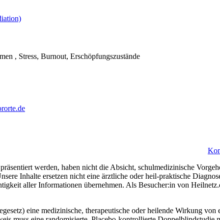
ation)
men , Stress, Burnout, Erschöpfungszustände
rorte.de
Kon
präsentiert werden, haben nicht die Absicht, schulmedizinische Vorgeh
nsere Inhalte ersetzen nicht eine ärztliche oder heil-praktische Diagn
htigkeit aller Informationen übernehmen. Als Besucher:in von Heilnetz
esetz) eine medizinische, therapeutische oder heilende Wirkung von e
eis muss eine randomisierte, Placebo-kontrollierte Doppelblindstudie m