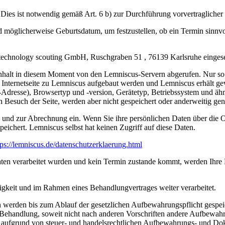
 Dies ist notwendig gemäß Art. 6 b) zur Durchführung vorvertraglich
 möglicherweise Geburtsdatum, um festzustellen, ob ein Termin sinnv
 technology scouting GmbH, Ruschgraben 51 , 76139 Karlsruhe eingese
halt in diesem Moment von den Lemniscus-Servern abgerufen. Nur so ka
 Internetseite zu Lemniscus aufgebaut werden und Lemniscus erhält ge
-Adresse), Browsertyp und -version, Gerätetyp, Betriebssystem und ähnl
 Besuch der Seite, werden aber nicht gespeichert oder anderweitig gen
ng und zur Abrechnung ein. Wenn Sie ihre persönlichen Daten über die
ichert. Lemniscus selbst hat keinen Zugriff auf diese Daten.
tps://lemniscus.de/datenschutzerklaerung.html
en verarbeitet wurden und kein Termin zustande kommt, werden Ihre D
gkeit und im Rahmen eines Behandlungvertrages weiter verarbeitet.
erden bis zum Ablauf der gesetzlichen Aufbewahrungspflicht gespeich
 Behandlung, soweit nicht nach anderen Vorschriften andere Aufbewahr
VO aufgrund von steuer- und handelsrechtlichen Aufbewahrungs- und Dok