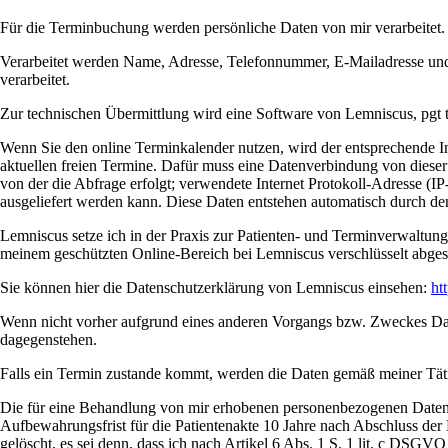
Für die Terminbuchung werden persönliche Daten von mir verarbeitet.
Verarbeitet werden Name, Adresse, Telefonnummer, E-Mailadresse und
verarbeitet.
Zur technischen Übermittlung wird eine Software von Lemniscus, pgt
Wenn Sie den online Terminkalender nutzen, wird der entsprechende In
aktuellen freien Termine. Dafür muss eine Datenverbindung von dieser
von der die Abfrage erfolgt; verwendete Internet Protokoll-Adresse (IP
ausgeliefert werden kann. Diese Daten entstehen automatisch durch den
Lemniscus setze ich in der Praxis zur Patienten- und Terminverwaltu
meinem geschützten Online-Bereich bei Lemniscus verschlüsselt abgespe
Sie können hier die Datenschutzerklärung von Lemniscus einsehen:
ht
Wenn nicht vorher aufgrund eines anderen Vorgangs bzw. Zweckes Dat
dagegenstehen.
Falls ein Termin zustande kommt, werden die Daten gemäß meiner Täti
Die für eine Behandlung von mir erhobenen personenbezogenen Daten w
Aufbewahrungsfrist für die Patientenakte 10 Jahre nach Abschluss der
gelöscht, es sei denn, dass ich nach Artikel 6 Abs. 1 S. 1 lit. c DSG