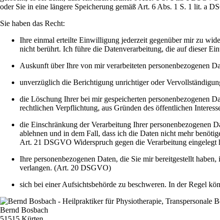
oder Sie in eine längere Speicherung gemäß Art. 6 Abs. 1 S. 1 lit. a 
Sie haben das Recht:
Ihre einmal erteilte Einwilligung jederzeit gegenüber mir zu wi
nicht berührt. Ich führe die Datenverarbeitung, die auf dieser E
Auskunft über Ihre von mir verarbeiteten personenbezogenen D
unverzüglich die Berichtigung unrichtiger oder Vervollständig
die Löschung Ihrer bei mir gespeicherten personenbezogenen Dat
rechtlichen Verpflichtung, aus Gründen des öffentlichen Inter
die Einschränkung der Verarbeitung Ihrer personenbezogenen Dat
ablehnen und in dem Fall, dass ich die Daten nicht mehr benöt
Art. 21 DSGVO Widerspruch gegen die Verarbeitung eingelegt 
Ihre personenbezogenen Daten, die Sie mir bereitgestellt haben,
verlangen. (Art. 20 DSGVO)
sich bei einer Aufsichtsbehörde zu beschweren. In der Regel kö
Bernd Bosbach
51515 Kürten