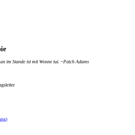
pie
 man im Stande ist mit Wonne tut. ~Patch Adams
gsleiter
ung)