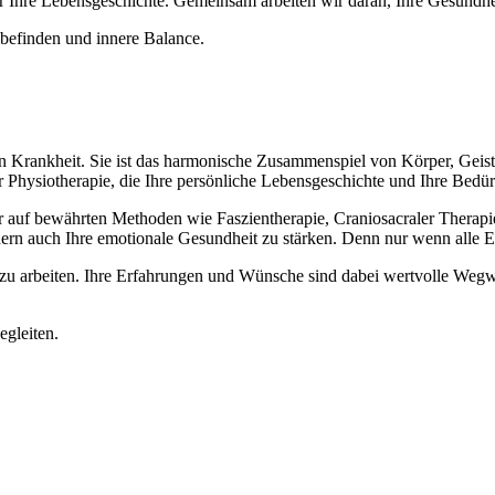
ür Ihre Lebensgeschichte. Gemeinsam arbeiten wir daran, Ihre Gesundhe
lbefinden und innere Balance.
on Krankheit. Sie ist das harmonische Zusammenspiel von Körper, Geist
Physiotherapie, die Ihre persönliche Lebensgeschichte und Ihre Bedürfn
der auf bewährten Methoden wie Faszientherapie, Craniosacraler Therapi
ondern auch Ihre emotionale Gesundheit zu stärken. Denn nur wenn alle 
it zu arbeiten. Ihre Erfahrungen und Wünsche sind dabei wertvolle We
egleiten.