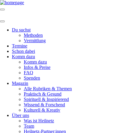
Du suchst
Methoden
Vermittlung
Termine
Schon dabei
Komm dazu
Komm dazu
Infos & Preise
FAQ
Spenden
Magazin
Alle Rubriken & Themen
Praktisch & Gesund
Spirituell & Inspirierend
Wissend & Forschend
Kulturell & Kreativ
Über uns
Was ist Heilnetz
Team
Heilnetz-Partner:innen