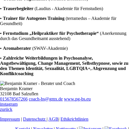
•
Trauerbegleiter
(Laudius - Akademie für Fernstudien)
•
Trainer für Autogenes Training
(terramedus – Akademie für
Gesundheit)
•
Fernstudium „Heilpraktiker für Psychotherapie“
(Anerkennung
durch das Gesundheitsamt ausstehend)
•
Aromaberater
(SWAV-Akademie)
•
Zahlreiche Weiterbildungen in Psychoanalyse,
Angstbewältigung, Change Management, Selbsthypnose, sowie zu
den Themen Identität, Sexualität, LGBTQIA+, Abgrenzung und
Konfliktcoaching
Benjamin Kramer
32108 Bad Salzuflen
015678567266
coach-bs@gmx.de
www.pg-bs.eu
instagram
zurück
Impressum
|
Datenschutz
|
AGB
|
Ethikrichtlinien
Kontakt
|
Newsletter
|
Nettiquette
|
|
|