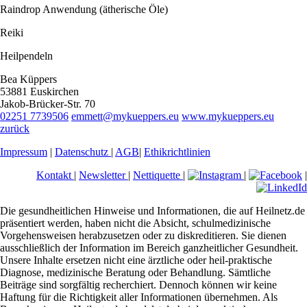
Raindrop Anwendung (ätherische Öle)
Reiki
Heilpendeln
Bea Küppers
53881 Euskirchen
Jakob-Brücker-Str. 70
02251 7739506
emmett@mykueppers.eu
www.mykueppers.eu
zurück
Impressum
|
Datenschutz
|
AGB
|
Ethikrichtlinien
Kontakt
|
Newsletter
|
Nettiquette
|
|
|
Die gesundheitlichen Hinweise und Informationen, die auf Heilnetz.de
präsentiert werden, haben nicht die Absicht, schulmedizinische
Vorgehensweisen herabzusetzen oder zu diskreditieren. Sie dienen
ausschließlich der Information im Bereich ganzheitlicher Gesundheit.
Unsere Inhalte ersetzen nicht eine ärztliche oder heil-praktische
Diagnose, medizinische Beratung oder Behandlung. Sämtliche
Beiträge sind sorgfältig recherchiert. Dennoch können wir keine
Haftung für die Richtigkeit aller Informationen übernehmen. Als