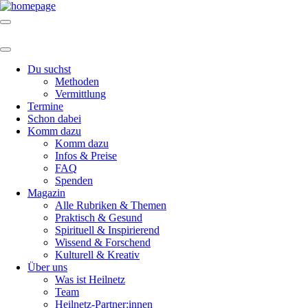
Du suchst
Methoden
Vermittlung
Termine
Schon dabei
Komm dazu
Komm dazu
Infos & Preise
FAQ
Spenden
Magazin
Alle Rubriken & Themen
Praktisch & Gesund
Spirituell & Inspirierend
Wissend & Forschend
Kulturell & Kreativ
Über uns
Was ist Heilnetz
Team
Heilnetz-Partner:innen