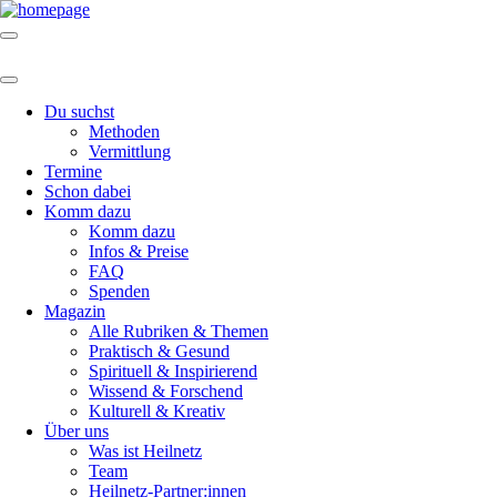
Du suchst
Methoden
Vermittlung
Termine
Schon dabei
Komm dazu
Komm dazu
Infos & Preise
FAQ
Spenden
Magazin
Alle Rubriken & Themen
Praktisch & Gesund
Spirituell & Inspirierend
Wissend & Forschend
Kulturell & Kreativ
Über uns
Was ist Heilnetz
Team
Heilnetz-Partner:innen