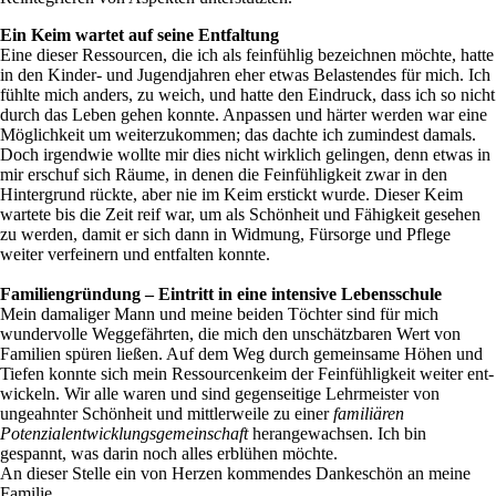
Ein Keim wartet auf seine Entfaltung
Eine dieser Ressourcen, die ich als feinfühlig bezeichnen möchte, hatte
in den Kinder- und Jugendjahren eher etwas Belastendes für mich. Ich
fühlte mich anders, zu weich, und hatte den Eindruck, dass ich so nicht
durch das Leben gehen konnte. Anpassen und härter werden war eine
Möglichkeit um weiterzukommen; das dachte ich zumindest damals.
Doch irgendwie wollte mir dies nicht wirklich gelingen, denn etwas in
mir erschuf sich Räume, in denen die Feinfühligkeit zwar in den
Hintergrund rückte, aber nie im Keim erstickt wurde. Dieser Keim
wartete bis die Zeit reif war, um als Schönheit und Fähigkeit gesehen
zu werden, damit er sich dann in Widmung, Fürsorge und Pflege
weiter verfeinern und entfalten konnte.
Familiengründung – Eintritt in eine intensive Lebensschule
Mein damaliger Mann und meine beiden Töchter sind für mich
wundervolle Weggefährten, die mich den unschätzbaren Wert von
Familien spüren ließen. Auf dem Weg durch gemeinsame Höhen und
Tiefen konnte sich mein Ressourcenkeim der Feinfühligkeit weiter ent-
wickeln. Wir alle waren und sind gegenseitige Lehrmeister von
ungeahnter Schönheit und mittlerweile zu einer
familiären
Potenzialentwicklungsgemeinschaft
herangewachsen. Ich bin
gespannt, was darin noch alles erblühen möchte.
An dieser Stelle ein von Herzen kommendes Dankeschön an meine
Familie.