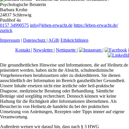
Barbara Krohn
24837 Schleswig
Paulihof 4a
0157 34990575
info@leben-erwacht.de
https://leben-erwacht.de/
zurück
Impressum
|
Datenschutz
|
AGB
|
Ethikrichtlinien
Kontakt
|
Newsletter
|
Nettiquette
|
|
|
Die gesundheitlichen Hinweise und Informationen, die auf Heilnetz.de
präsentiert werden, haben nicht die Absicht, schulmedizinische
Vorgehensweisen herabzusetzen oder zu diskreditieren. Sie dienen
ausschließlich der Information im Bereich ganzheitlicher Gesundheit.
Unsere Inhalte ersetzen nicht eine ärztliche oder heil-praktische
Diagnose, medizinische Beratung oder Behandlung. Sämtliche
Beiträge sind sorgfältig recherchiert. Dennoch können wir keine
Haftung für die Richtigkeit aller Informationen übernehmen. Als
Besucher:in von Heilnetz.de handelst du bei der praktischen
Umsetzung von Anleitungen, Rezepten oder Tipps immer auf eigene
Verantwortung.
Außerdem weisen wir darauf hin, dass nach § 3 HWG