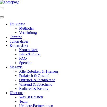
Du suchst
Methoden
Vermittlung
Termine
Schon dabei
Komm dazu
Komm dazu
Infos & Preise
FAQ
Spenden
Magazin
Alle Rubriken & Themen
Praktisch & Gesund
Spirituell & Inspirierend
Wissend & Forschend
Kulturell & Kreativ
Über uns
Was ist Heilnetz
Team
Heilnetz-Partner:innen