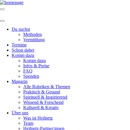
Du suchst
Methoden
Vermittlung
Termine
Schon dabei
Komm dazu
Komm dazu
Infos & Preise
FAQ
Spenden
Magazin
Alle Rubriken & Themen
Praktisch & Gesund
Spirituell & Inspirierend
Wissend & Forschend
Kulturell & Kreativ
Über uns
Was ist Heilnetz
Team
Heilnetz-Partner:innen