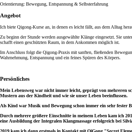
Orientierung: Bewegung, Entspannung & Selbsterfahrung
Angebot
Ich biete Qigong-Kurse an, in denen es leicht fällt, aus dem Alltag h
Zu beginn der Stunde werden ausgewählte Klänge eingesetzt. Sie un
schafft einen geschützten Raum, in dem Ankommen möglich ist.
Im Anschluss folgt die Qigong-Praxis mit sanften, fließenden Bewegu
Wahrnehmung, Entspannung und ein feines Spüren des Körpers.
Persönliches
Mein Lebensweg war nicht immer leicht, geprägt von mehreren sc
Mustern aus der Kindheit und wie sie unser Leben beeinflussen.
Als Kind war Musik und Bewegung schon immer ein sehr fester Bes
Durch mehrere größere Einschnitte in meinem Leben kam ich 2017
eine Ausbildung der Integralen Klangmassage erfolgreich bei Silvia
2019 kam ich dann erstmals in Kontakt mit QiGong "Secret Elemen