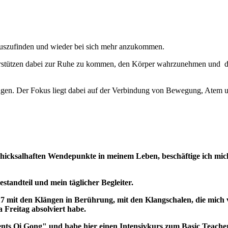
erauszufinden und wieder bei sich mehr anzukommen.
terstützen dabei zur Ruhe zu kommen, den Körper wahrzunehmen und d
ngen. Der Fokus liegt dabei auf der Verbindung von Bewegung, Atem un
hicksalhaften Wendepunkte in meinem Leben, beschäftige ich mich
tandteil und mein täglicher Begleiter.
 mit den Klängen in Berührung, mit den Klangschalen, die mich v
 Freitag absolviert habe.
ts Qi Gong" und habe hier einen Intensivkurs zum Basic Teacher, 