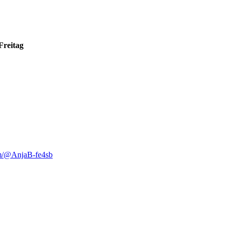
Freitag
m/@AnjaB-fe4sb