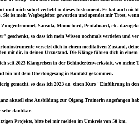
 und mich sofort verliebt in dieses Instrument. Es hat auch nich
e. Sie ist mein Wegbegleiter geworden und spendet mir Trost, wenn 
wie Zungentrommel, Sansula, Monochord, Pentaboard, etc. dazuge
 geschenkt, so dass ich mein Wissen nochmals vertiefen und ver
toninstrumente versetzt dich in einem meditativen Zustand, deine
den mit dir, in deinen Urzustand. Die Klänge führen dich in einem
 ich seit 2023 Klangreisen in der Behindertenwerkstatt, wo meine 
nd bin mit dem Obertongesang in Kontakt gekommen.
rig gemacht, so dass ich 2023 an einen Kurs "Einführung in den
t ganz aktuell eine Ausbildung zur Qigong Trainerin angefangen hab
ür sehr danbkar.
tzigen Projekts, bitte bei mir melden im Umkreis von 50 km.