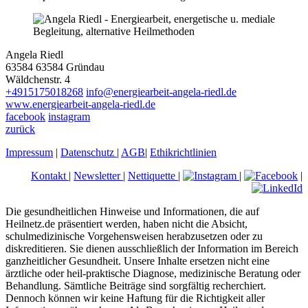
Angela Riedl
63584 63584 Gründau
Wäldchenstr. 4
+4915175018268
info@energiearbeit-angela-riedl.de
www.energiearbeit-angela-riedl.de
facebook
instagram
zurück
Impressum
|
Datenschutz
|
AGB
|
Ethikrichtlinien
Kontakt
|
Newsletter
|
Nettiquette
|
|
|
Die gesundheitlichen Hinweise und Informationen, die auf
Heilnetz.de präsentiert werden, haben nicht die Absicht,
schulmedizinische Vorgehensweisen herabzusetzen oder zu
diskreditieren. Sie dienen ausschließlich der Information im Bereich
ganzheitlicher Gesundheit. Unsere Inhalte ersetzen nicht eine
ärztliche oder heil-praktische Diagnose, medizinische Beratung oder
Behandlung. Sämtliche Beiträge sind sorgfältig recherchiert.
Dennoch können wir keine Haftung für die Richtigkeit aller