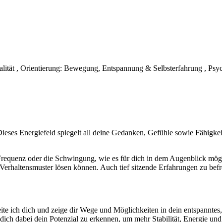
ität , Orientierung: Bewegung, Entspannung & Selbsterfahrung , Psyc
Dieses Energiefeld spiegelt all deine Gedanken, Gefühle sowie Fähig
Frequenz oder die Schwingung, wie es für dich in dem Augenblick mögli
rhaltensmuster lösen können. Auch tief sitzende Erfahrungen zu befrei
e ich dich und zeige dir Wege und Möglichkeiten in dein entspanntes, 
dich dabei dein Potenzial zu erkennen, um mehr Stabilität, Energie u