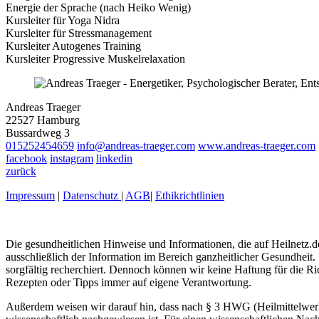
Energie der Sprache (nach Heiko Wenig)
Kursleiter für Yoga Nidra
Kursleiter für Stressmanagement
Kursleiter Autogenes Training
Kursleiter Progressive Muskelrelaxation
Andreas Traeger
22527 Hamburg
Bussardweg 3
015252454659
info@andreas-traeger.com
www.andreas-traeger.com
facebook
instagram
linkedin
zurück
Impressum
|
Datenschutz
|
AGB
|
Ethikrichtlinien
Die gesundheitlichen Hinweise und Informationen, die auf Heilnetz.de
ausschließlich der Information im Bereich ganzheitlicher Gesundheit.
sorgfältig recherchiert. Dennoch können wir keine Haftung für die R
Rezepten oder Tipps immer auf eigene Verantwortung.
Außerdem weisen wir darauf hin, dass nach § 3 HWG (Heilmittelwerbe