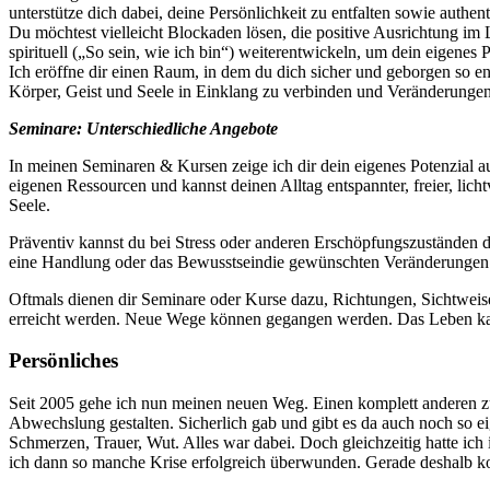
unterstütze dich dabei, deine Persönlichkeit zu entfalten sowie authent
Du möchtest vielleicht Blockaden lösen, die positive Ausrichtung im
spirituell („So sein, wie ich bin“) weiterentwickeln, um dein eigenes 
Ich eröffne dir einen Raum, in dem du dich sicher und geborgen so ent
Körper, Geist und Seele in Einklang zu verbinden und Veränderungen
Seminare: Unterschiedliche Angebote
In meinen Seminaren & Kursen zeige ich dir dein eigenes Potenzial au
eigenen Ressourcen und kannst deinen Alltag entspannter, freier, lic
Seele.
Präventiv kannst du bei Stress oder anderen Erschöpfungszuständen d
eine Handlung oder das Bewusstseindie gewünschten Veränderungen m
Oftmals dienen dir Seminare oder Kurse dazu, Richtungen, Sichtweis
erreicht werden. Neue Wege können gegangen werden. Das Leben kann
Persönliches
Seit 2005 gehe ich nun meinen neuen Weg. Einen komplett anderen z
Abwechslung gestalten. Sicherlich gab und gibt es da auch noch so e
Schmerzen, Trauer, Wut. Alles war dabei. Doch gleichzeitig hatte ich
ich dann so manche Krise erfolgreich überwunden. Gerade deshalb kon