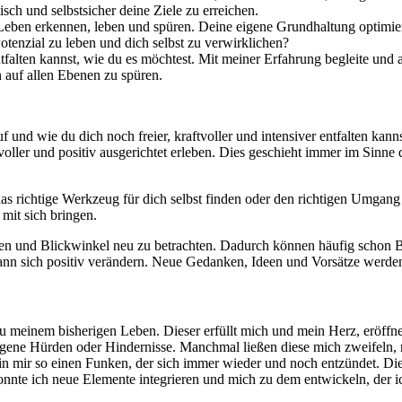
isch und selbstsicher deine Ziele zu erreichen.
 Leben erkennen, leben und spüren. Deine eigene Grundhaltung optimier
Potenzial zu leben und dich selbst zu verwirklichen?
falten kannst, wie du es möchtest. Mit meiner Erfahrung begleite und ak
 auf allen Ebenen zu spüren.
f und wie du dich noch freier, kraftvoller und intensiver entfalten ka
htvoller und positiv ausgerichtet erleben. Dies geschieht immer im Sin
as richtige Werkzeug für dich selbst finden oder den richtigen Umgang
it sich bringen.
en und Blickwinkel neu zu betrachten. Dadurch können häufig schon Bl
 sich positiv verändern. Neue Gedanken, Ideen und Vorsätze werden 
u meinem bisherigen Leben. Dieser erfüllt mich und mein Herz, eröffn
igene Hürden oder Hindernisse. Manchmal ließen diese mich zweifeln, me
 in mir so einen Funken, der sich immer wieder und noch entzündet. Die
nte ich neue Elemente integrieren und mich zu dem entwickeln, der ich