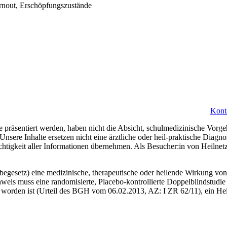
rnout, Erschöpfungszustände
Kont
 präsentiert werden, haben nicht die Absicht, schulmedizinische Vorge
 Unsere Inhalte ersetzen nicht eine ärztliche oder heil-praktische Diag
ichtigkeit aller Informationen übernehmen. Als Besucher:in von Heilne
gesetz) eine medizinische, therapeutische oder heilende Wirkung von 
weis muss eine randomisierte, Placebo-kontrollierte Doppelblindstudie 
worden ist (Urteil des BGH vom 06.02.2013, AZ: I ZR 62/11), ein Heil