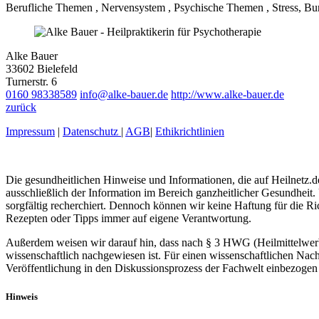
Berufliche Themen , Nervensystem , Psychische Themen , Stress, Bu
Alke Bauer
33602 Bielefeld
Turnerstr. 6
0160 98338589
info@alke-bauer.de
http://www.alke-bauer.de
zurück
Impressum
|
Datenschutz
|
AGB
|
Ethikrichtlinien
Die gesundheitlichen Hinweise und Informationen, die auf Heilnetz.de
ausschließlich der Information im Bereich ganzheitlicher Gesundheit.
sorgfältig recherchiert. Dennoch können wir keine Haftung für die R
Rezepten oder Tipps immer auf eigene Verantwortung.
Außerdem weisen wir darauf hin, dass nach § 3 HWG (Heilmittelwerbe
wissenschaftlich nachgewiesen ist. Für einen wissenschaftlichen Nach
Veröffentlichung in den Diskussionsprozess der Fachwelt einbezogen 
Hinweis